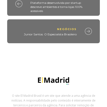
Plataforma desenvolvida por startup
descreve ambientes e torna lojas 100%
acessíveis
NEGÓCIOS
Junior Santos: O Especialista Brasileiro
O site El Madrid Brasil é um site que atende a uma agência de
notícias. A responsabilidade pelo conteúdo é inteiramente de
terceiros e parceiros da agência. Para solicitar remoção de