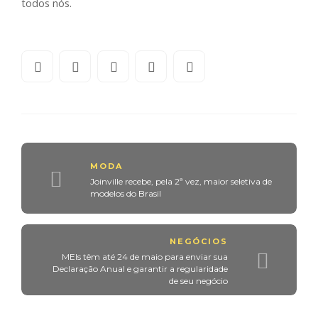
todos nós.
MODA
Joinville recebe, pela 2ª vez, maior seletiva de
modelos do Brasil
NEGÓCIOS
MEIs têm até 24 de maio para enviar sua
Declaração Anual e garantir a regularidade
de seu negócio