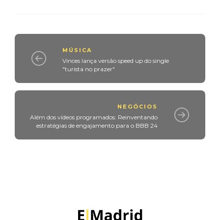
MÚSICA
Vinces lança versão speed up do single
"turista no prazer"
NEGÓCIOS
Além dos vídeos programados: Reinventando
estratégias de engajamento para o BBB 24