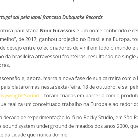
rtugal sai pela label francesa Dubquake Records
antora paulistana
Nina Girassóis
é um nome conhecido e cel
elho”, de 2017, ganhou projeção no Brasil e na Europa, tor
 desejo entre colecionadores de vinil em todo o mundo e ev
o da brasileira atravessou fronteiras, resultando no single
ras.
ascensão e, agora, marca a nova fase de sua carreira com o
cipais plataformas nesta sexta-feira, 18 de outubro, e sai pe
avyweight Sound
– foram criadas em parceria com o produt
 que realiza um conceituado trabalho na Europa e ao redor 
a década de experimentação lo-fi no Rocky Studio, em São P
de sound system underground de meados dos anos 2000, que 
te da cidade que nunca dorme.