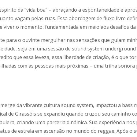
 espírito da “vida boa” – abraçando a espontaneidade e apro
uanto vagam pelas ruas. Essa abordagem de fluxo livre defi
de viver o momento, fundamentada em meio aos desafios da 
vite para o ouvinte mergulhar nas sensações que guiam minh
idade, seja em uma sessão de sound system underground 
ito que essa leveza, essa liberdade de criação, é o que torna
tilhadas com as pessoas mais próximas – uma trilha sonora
emerge da vibrante cultura sound system, impactou a bass 
sical de Girassóis se expandiu quando cruzou seu caminho c
lera, criando uma parceria dinâmica. Sua experiência nos
status de estrela em ascensão no mundo do reggae. Após o s