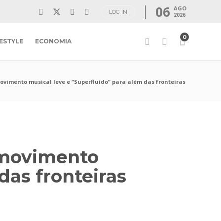
06
AGO
LOG IN
2026
0
FESTYLE
ECONOMIA
movimento musical leve e “Superfluido” para além das fronteiras
z movimento
das fronteiras