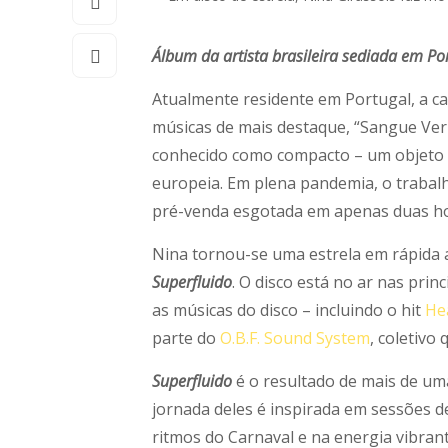
Álbum da artista brasileira sediada em Po
Atualmente residente em Portugal, a c
músicas de mais destaque, “Sangue Verm
conhecido como compacto – um objeto de
europeia. Em plena pandemia, o trabalh
pré-venda esgotada em apenas duas ho
Nina tornou-se uma estrela em rápida 
Superfluido
. O disco está no ar nas prin
as músicas do disco – incluindo o hit
He
parte do
O.B.F. Sound System
, coletivo
Superfluido
é o resultado de mais de um
jornada deles é inspirada em sessões 
ritmos do Carnaval e na energia vibran