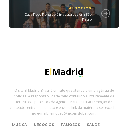
NEGÓCIOS
Casa Rede Ronaldo é inaugurada em São
Paulo
O site El Madrid Brasil é um site que atende a uma agência de
notícias. A responsabilidade pelo conteúdo é inteiramente de
terceiros e parceiros da agência. Para solicitar remoção de
conteúdo, entre em contato e envie o link da matéria a ser excluída
no e-mail: remocao@mcomglobal.com.
MÚSICA
NEGÓCIOS
FAMOSOS
SAÚDE