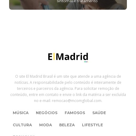
sintomas e tratamento
O site El Madrid Brasil é um site que atende a uma agência de
notícias. A responsabilidade pelo conteúdo é inteiramente de
terceiros e parceiros da agência. Para solicitar remoção de
conteúdo, entre em contato e envie o link da matéria a ser excluída
no e-mail: remocao@mcomglobal.com.
MÚSICA
NEGÓCIOS
FAMOSOS
SAÚDE
CULTURA
MODA
BELEZA
LIFESTYLE