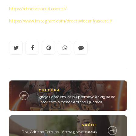
https://droctaviocuri.com.br/
https://www.instagram.com/droctaviocurifrascareli/
CULTURA
Igreja Fonte em Itaipu promove a “Vigília de
Jacó” com o pastor Abraão Quadros
SAÚDE
Dra. Adriane Petruco - Asma grave: causas,