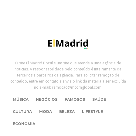
O site El Madrid Brasil é um site que atende a uma agência de
notícias. A responsabilidade pelo conteúdo é inteiramente de
terceiros e parceiros da agência. Para solicitar remoção de
conteúdo, entre em contato e envie o link da matéria a ser excluída
no e-mail: remocao@mcomglobal.com.
MÚSICA
NEGÓCIOS
FAMOSOS
SAÚDE
CULTURA
MODA
BELEZA
LIFESTYLE
ECONOMIA