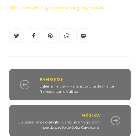
https://www.instagram.com/douglassantosdsf
FAMOSOS
Juliana Herc em Paris a convite da marca
francesa Louis Vuitton
MÚSICA
BeBossa lança o single Tuaregue e Nagô, com
participação de João Cavalcanti