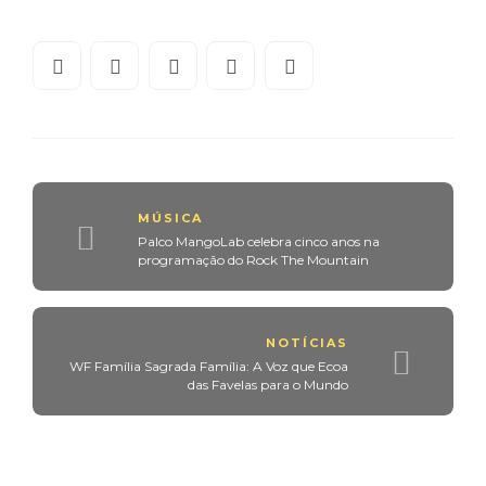
MÚSICA
Palco MangoLab celebra cinco anos na
programação do Rock The Mountain
NOTÍCIAS
WF Família Sagrada Família: A Voz que Ecoa
das Favelas para o Mundo