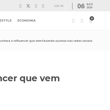
06
AGO
LOG IN
2026
0
FESTYLE
ECONOMIA
critora e influencer que vem fazendo sucesso nas redes sociais
encer que vem