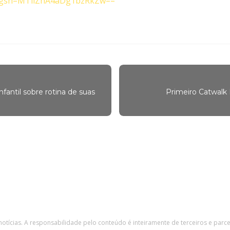
a?igsh=MTllZnA4aDg1bzRkZw==
nfantil sobre rotina de suas
Primeiro Catwalk 
 notícias. A responsabilidade pelo conteúdo é inteiramente de terceiros e parc