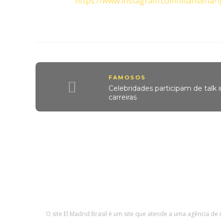
https://www.instagram.com/liliansen
FAMOSOS
Celebridades participam de talk i
carreiras
O site El Madrid Brasil é um site que atende a uma agência de