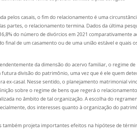
a pelos casais, o fim do relacionamento é uma circunstância
das partes, o relacionamento termina. Dados da última pesqui
 16,8% do número de divórcios em 2021 comparativamente ao 
 do final de um casamento ou de uma união estável e quais o
pendentemente da dimensão do acervo familiar, o regime de 
a futura divisão do patrimônio, uma vez que é ele quem de
ora ex-casal. Nesse sentido, o planejamento matrimonial vin
finição sobre o regime de bens que regerá o relacionamento
alizada no âmbito de tal organização. A escolha do regramen
pecialmente, dos interesses quanto à organização do patrimô
ns também projeta importantes efeitos na hipótese de térmi