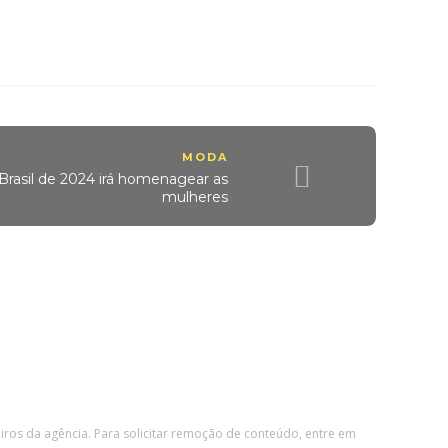
MODA
Brasil de 2024 irá homenagear as
mulheres
eiros da agência. Para solicitar remoção de conteúdo, entre em