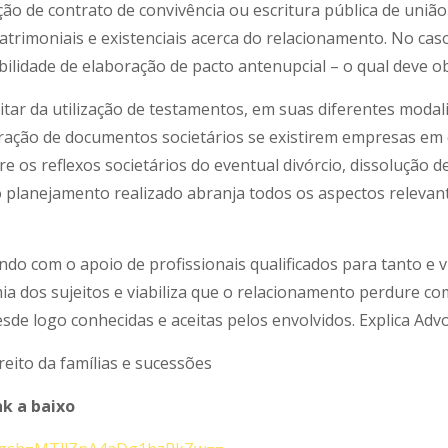
ção de contrato de convivência ou escritura pública de uniã
patrimoniais e existenciais acerca do relacionamento. No cas
bilidade de elaboração de pacto antenupcial – o qual deve o
itar da utilização de testamentos, em suas diferentes moda
teração de documentos societários se existirem empresas 
re os reflexos societários do eventual divórcio, dissolução 
 planejamento realizado abranja todos os aspectos relevan
do com o apoio de profissionais qualificados para tanto e 
a dos sujeitos e viabiliza que o relacionamento perdure com
sde logo conhecidas e aceitas pelos envolvidos. Explica Ad
reito da famílias e sucessões
nk a baixo