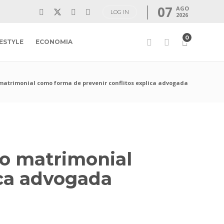
07
AGO
LOG IN
2026
0
FESTYLE
ECONOMIA
matrimonial como forma de prevenir conflitos explica advogada
to matrimonial
ica advogada