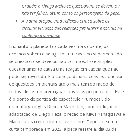
Grandis e Thiago Mello se questionam se devem ou
não ter filhos, assim como os personagens da peça.
A trama propõe uma reflexão crítica sobre os
círculos viciosos das relações familiares e sociais na
contemporaneidade
Enquanto o planeta fica cada vez mais quente, os
oceanos sobem e se agitam, um casal no supermercado
se questiona se deve ou não ter filhos. Esse simples
questionamento causa uma reação em cadeia que não
pode ser revertida. É o começo de uma conversa que vai
de questões ambientais até o mais temido medo de
todos: de se tornarem iguais aos seus próprios pais. Esse
é o ponto de partida do espetáculo “Pulmões”, do
dramaturgo inglês Duncan Macmillan, com tradução e
adaptação de Diego Teza, direção de Miwa Yanagizawa e
Maria Lucas como diretora assistente. Depois de uma
curta temporada em 2023, a peça reestreia, dia 03 de