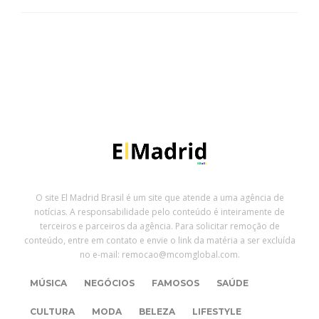
O site El Madrid Brasil é um site que atende a uma agência de
notícias. A responsabilidade pelo conteúdo é inteiramente de
terceiros e parceiros da agência. Para solicitar remoção de
conteúdo, entre em contato e envie o link da matéria a ser excluída
no e-mail: remocao@mcomglobal.com.
MÚSICA
NEGÓCIOS
FAMOSOS
SAÚDE
CULTURA
MODA
BELEZA
LIFESTYLE