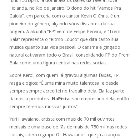
funk 150 bpm, já dominava os bailes da favela Nova
Holanda, no Rio de Janeiro. O dono do hit “Vamos Pra
Gaiola”, em parceria com o cantor Kevin O Chris, é um
pioneiro do gênero, alçando vôos distantes da sua
origem. A alcunha “FP” vem de Felipe Pereira, e “Trem
Bala” representa o “Ritmo Louco” que dita tanto sua
música quanto sua vida pessoal. O carisma e gingado
natural cativaram todo o Brasil, consolidando FP do Trem
Bala como uma figura central nas redes sociais.
Sobre Kerol, com quem já gravou algumas faixas, FP
rasga elogios: “É uma mina muito talentosa, e desde
sempre sempre acreditei no trabalho dela. Ela faz parte
da nossa produtora
NaPista
, sou empresário dela, então
sempre teremos músicas juntos”.
Yuri Hawaiano, artista com mais de 70 mil ouvintes
mensais e uma base de fãs de mais de 750 mil nas redes
sociais, lidera o grupo Os Hawaianos, que já alcançou