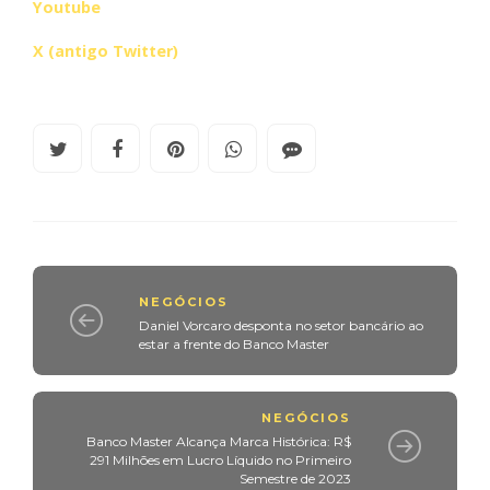
Youtube
X (antigo Twitter)
NEGÓCIOS
Daniel Vorcaro desponta no setor bancário ao
estar a frente do Banco Master
NEGÓCIOS
Banco Master Alcança Marca Histórica: R$
291 Milhões em Lucro Líquido no Primeiro
Semestre de 2023