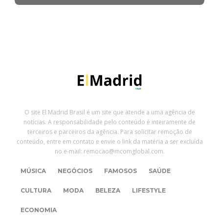
O site El Madrid Brasil é um site que atende a uma agência de
notícias. A responsabilidade pelo conteúdo é inteiramente de
terceiros e parceiros da agência. Para solicitar remoção de
conteúdo, entre em contato e envie o link da matéria a ser excluída
no e-mail: remocao@mcomglobal.com.
MÚSICA
NEGÓCIOS
FAMOSOS
SAÚDE
CULTURA
MODA
BELEZA
LIFESTYLE
ECONOMIA