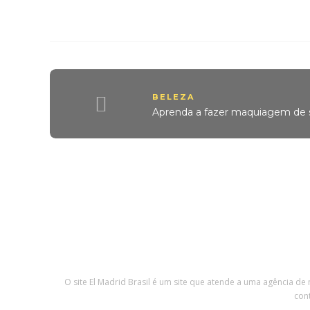
BELEZA
Aprenda a fazer maquiagem de se
O site El Madrid Brasil é um site que atende a uma agência de
con