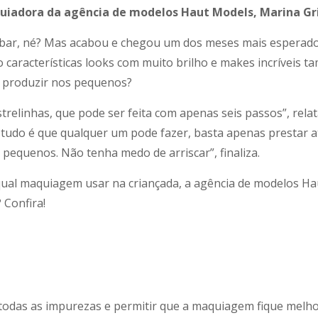
quiadora da agência de modelos Haut Models, Marina Gr
cabar, né? Mas acabou e chegou um dos meses mais esperad
 características looks com muito brilho e makes incríveis t
ai produzir nos pequenos?
relinhas, que pode ser feita com apenas seis passos”, rel
de tudo é que qualquer um pode fazer, basta apenas prestar
pequenos. Não tenha medo de arriscar”, finaliza.
qual maquiagem usar na criançada, a agência de modelos Hau
 Confira!
odas as impurezas e permitir que a maquiagem fique melhor 