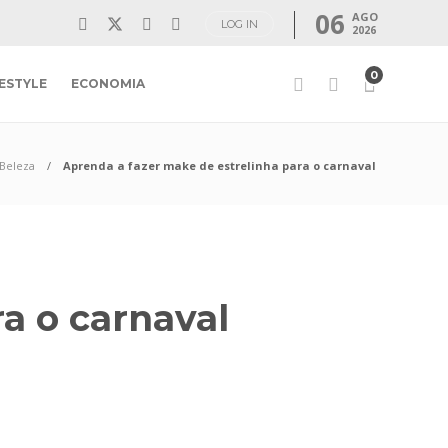
06
AGO
LOG IN
2026
0
FESTYLE
ECONOMIA
Beleza
Aprenda a fazer make de estrelinha para o carnaval
ra o carnaval