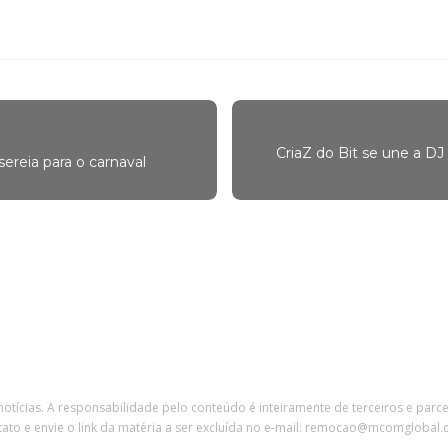
CriaZ do Bit se une a DJ
reia para o carnaval
 notícias. A responsabilidade pelo conteúdo é inteiramente de terceiros e parc
tato e envie o link da matéria a ser excluída no e-mail: remocao@mcomglobal.