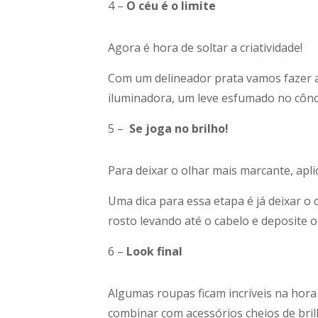
4 –
O céu é o limite
Agora é hora de soltar a criatividade!
Com um delineador prata vamos fazer a
iluminadora, um leve esfumado no cônca
5 –
Se joga no brilho!
Para deixar o olhar mais marcante, apl
Uma dica para essa etapa é já deixar o 
rosto levando até o cabelo e deposite o
6 –
Look final
Algumas roupas ficam incríveis na hora 
combinar com acessórios cheios de bril