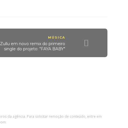
MÚSICA
 Zullu em novo remix do primeiro
single do projeto: "FAYA BABY"
eiros da agência. Para solicitar remoção de conteúdo, entre em
com.