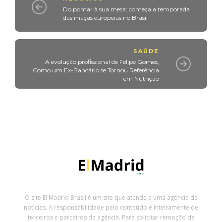
Do pomar à sua mesa: começa a temporada
das maçãs europeias no Brasil
SAÚDE
A evolução profissional de Felipe Gomes,
Como um Ex-Bancário se Tornou Referência
em Nutrição
O site El Madrid Brasil é um site que atende a uma agência de
notícias. A responsabilidade pelo conteúdo é inteiramente de
terceiros e parceiros da agência. Para solicitar remoção de