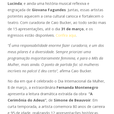
Lucinda
; e ainda uma história musical reflexiva e
engraçada de
Giovana Fagundes
. Juntas, essas artistas
potentes aquecem a cena cultural carioca e fortalecem o
teatro. Com curadoria de Caio Bucker, ao todo serão mais
de 15 apresentações, até o dia
31 de março
, e os
ingressos estão disponíveis.
Confira aqui
.
“É uma responsabilidade enorme fazer curadoria, e um dos
meus pilares é a diversidade. Sempre priorizei uma
programação majoritariamente feminina, e para o Mês da
Mulher, mais ainda. O ponto de partida foi: só mulheres
incríveis no palco! E deu certo”,
afirma Caio Bucker.
No dia em que é celebrado o Dia Internacional da Mulher,
8 de março, a extraordinária
Fernanda Montenegro
apresenta a leitura dramática extraída da obra
“A
Cerimônia do Adeus”
, de
Simone de Beauvoir
. Em
curta temporada, a artista comemora 80 anos de carreira
e 95 de idade, realizando 12 apresentações históricas,