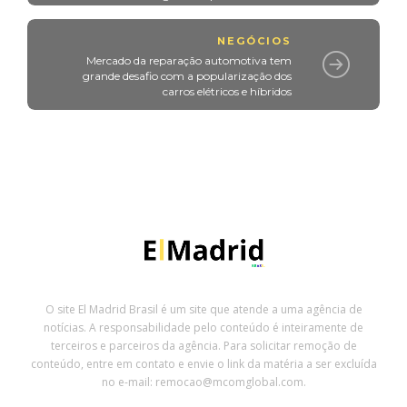
NEGÓCIOS
Mercado da reparação automotiva tem
grande desafio com a popularização dos
carros elétricos e híbridos
O site El Madrid Brasil é um site que atende a uma agência de
notícias. A responsabilidade pelo conteúdo é inteiramente de
terceiros e parceiros da agência. Para solicitar remoção de
conteúdo, entre em contato e envie o link da matéria a ser excluída
no e-mail: remocao@mcomglobal.com.