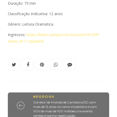
Duração: 75 min
Classificação Indicativa: 12 anos
Gênero: Leitura Dramática
Ingressos:
https://bileto.sympla.com.br/event/91369?
share_id=1-copiarlink
NEGÓCIOS
Corretor de Imóveis de Camboriú/SC com
mais de 12 anos no ramo imobiliário e com
VGV de mais de 100 milhões cria evento
vendas e ganha repercussão