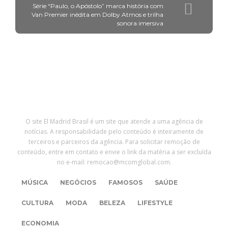
Série “Paulo, o Apóstolo” marca história com
Van Premier inédita em Dolby Atmos e trilha
sonora imersiva
O site El Madrid Brasil é um site que atende a uma agência de
notícias. A responsabilidade pelo conteúdo é inteiramente de
terceiros e parceiros da agência. Para solicitar remoção de
conteúdo, entre em contato e envie o link da matéria a ser excluída
no e-mail: remocao@mcomglobal.com.
MÚSICA
NEGÓCIOS
FAMOSOS
SAÚDE
CULTURA
MODA
BELEZA
LIFESTYLE
ECONOMIA