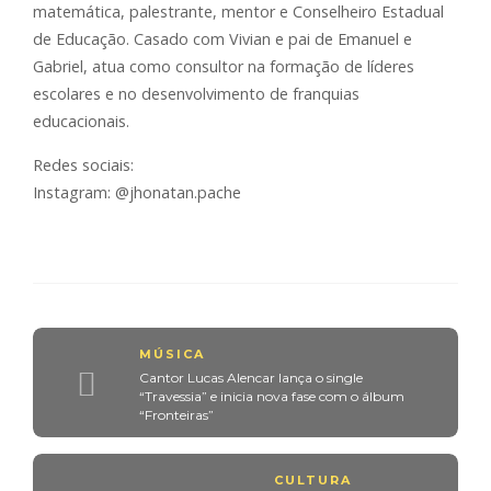
matemática, palestrante, mentor e Conselheiro Estadual
de Educação. Casado com Vivian e pai de Emanuel e
Gabriel, atua como consultor na formação de líderes
escolares e no desenvolvimento de franquias
educacionais.
Redes sociais:
Instagram: @jhonatan.pache
MÚSICA
Cantor Lucas Alencar lança o single
“Travessia” e inicia nova fase com o álbum
“Fronteiras”
CULTURA