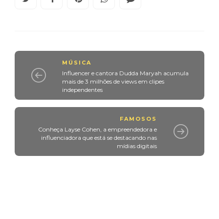
MÚSICA
Influencer e cantora Dudda Maryah acumula
mais de 3 milhões de views em clipes
independentes
FAMOSOS
Conheça Layse Cohen, a empreendedora e
influenciadora que está se destacando nas
mídias digitais