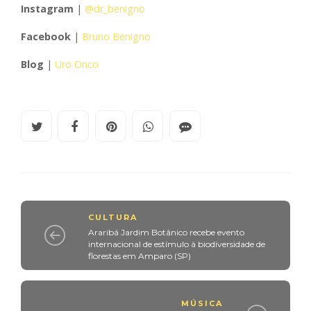
Instagram
|
@dr_benigno
Facebook
|
Bruno Benigno
Blog
|
Uro Onco
CULTURA
Araribá Jardim Botânico recebe evento
internacional de estímulo à biodiversidade de
florestas em Amparo (SP)
MÚSICA