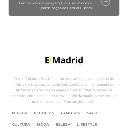
Central 3 lança o single “Quero Jesus” com a
participação de Gabriel Guedes
O site El Madrid Brasil é um site que atende a uma agência de
notícias. A responsabilidade pelo conteúdo é inteiramente de
terceiros e parceiros da agência. Para solicitar remoção de
conteúdo, entre em contato e envie o link da matéria a ser excluída
no e-mail: remocao@mcomglobal.com.
MÚSICA
NEGÓCIOS
FAMOSOS
SAÚDE
CULTURA
MODA
BELEZA
LIFESTYLE