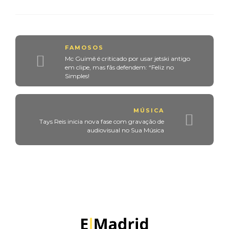
FAMOSOS
Mc Guimê é criticado por usar jetski antigo
em clipe, mas fãs defendem: “Feliz no
Simples!
MÚSICA
Tays Reis inicia nova fase com gravação de
audiovisual no Sua Música